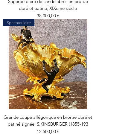
Superbe paire de candélabres en bronze
doré et patiné, XIXème siècle
Precio
38.000,00 €
Spectaculaire
Grande coupe allégorique en bronze doré et
patiné signée: S.KINSBURGER (1855-193
Precio
12.500,00 €