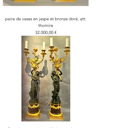
paire de vases en jaspe et bronze doré, att.
thomire
Precio
32.000,00 €