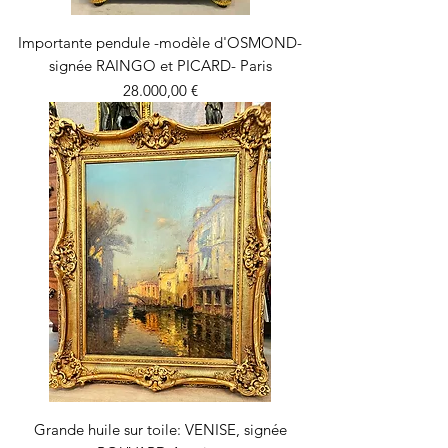
Importante pendule -modèle d'OSMOND-
signée RAINGO et PICARD- Paris
Precio
28.000,00 €
Grande huile sur toile: VENISE, signée