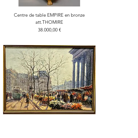
Centre de table EMPIRE en bronze
att.THOMIRE
Precio
38.000,00 €
H.MALFROY. Le marché aux fleurs à la