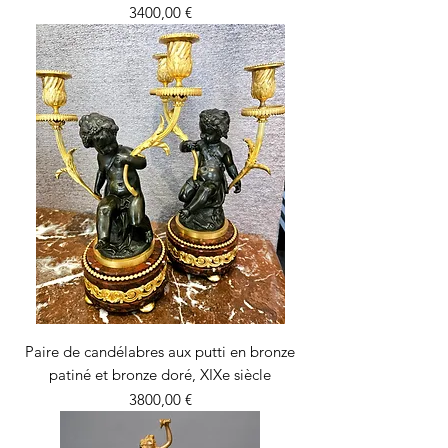
Precio
3400,00 €
Paire de candélabres aux putti en bronze
patiné et bronze doré, XIXe siècle
Precio
3800,00 €