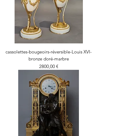
cassolettes-bougeoirs-réversible-Louis XVI-
bronze doré-marbre
Precio
2800,00 €