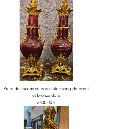
Paire de flacons en porcelaine sang-de-bœuf
et bronze doré
Precio
3800,00 €