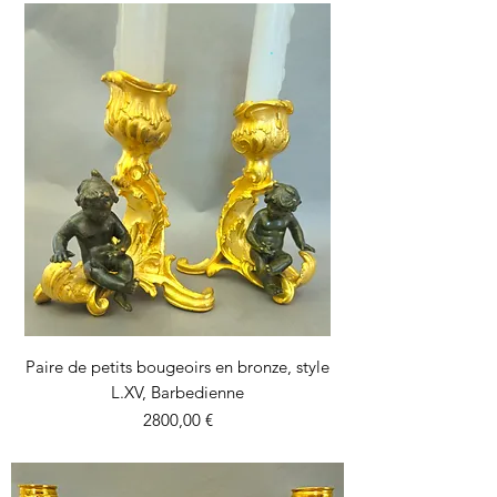
Paire de petits bougeoirs en bronze, style
L.XV, Barbedienne
Precio
2800,00 €