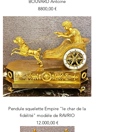
BOUVARD Antoine
Precio
8800,00 €
Pendule squelette Empire "le char de la
fidélité" modèle de RAVRIO
Precio
12.000,00 €