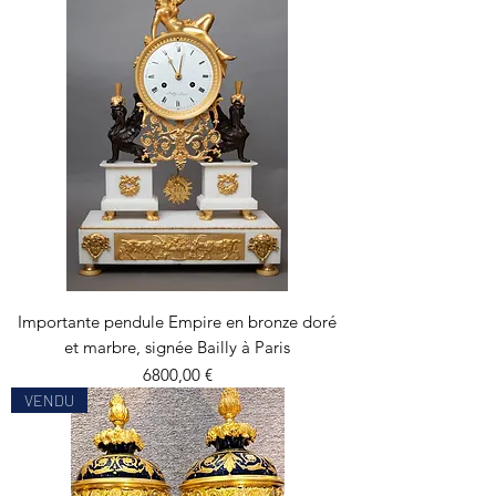
Importante pendule Empire en bronze doré
et marbre, signée Bailly à Paris
Precio
6800,00 €
VENDU