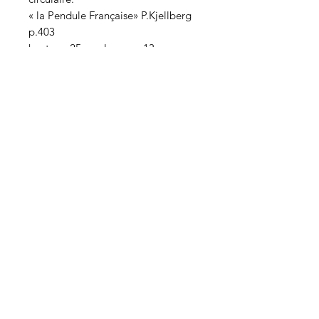
« la Pendule Française» P.Kjellberg
p.403
hauteur: 25cm largeur: 13cm
Contáctenos
Siga nuestras novedades
Enviar