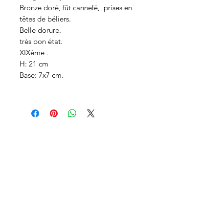
Bronze doré, fût cannelé, prises en
têtes de béliers.
Belle dorure.
très bon état.
XIXème .
H: 21 cm
Base: 7x7 cm.
Contáctenos
Siga nuestras novedades
Enviar