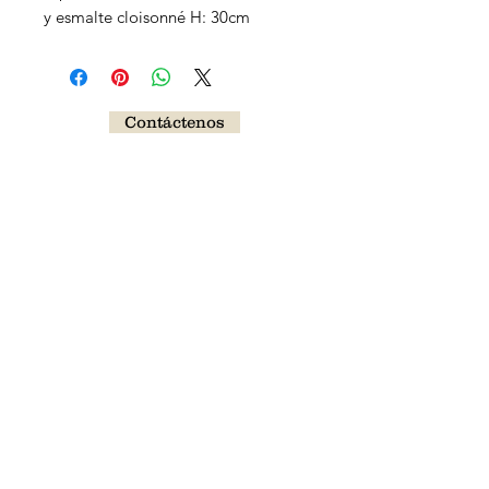
y esmalte cloisonné H: 30cm
Contáctenos
Siga nuestras novedades
Enviar
catherinehirsch@yahoo.com
-